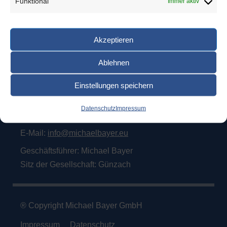
Funktional
Immer aktiv
Michael Bayer GmbH
Akzeptieren
Armaturenservice für Tankfahrzeuge
Haldenweg 8
Ablehnen
87634 Günzach
Einstellungen speichern
Telefon:
08372/972667
Datenschutz
Impressum
Fax: 08372/972668
E-Mail:
info@michaelbayer.eu
Geschäftsführer: Michael Bayer
Sitz der Gesellschaft: Günzach
® Copyright Michael Bayer GmbH
Impressum
Datenschutz